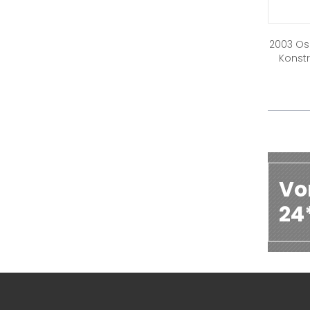
2003 Os
Konst
Vo
24