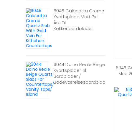
6045 Calacatta Cremo
Kvartsplade Med Gul
Åre Til
Køkkenbordplader
6044 Daino Reale Beige
6045 C
Kvartsplader Til
Med Gu
Bordplader /
Badeværelsesbordplader
/ Ø