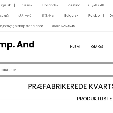
ugisisk
Russisk
Hollandsk
čeština
اللغة العربية
нський
ελληνικά
简体中文
Bulgarsk
Polskie
D
m,info@goldtopstone.com
0592 6259549
HJEM
OM OS
PRÆFABRIKEREDE KVAR
PRODUKTLISTE