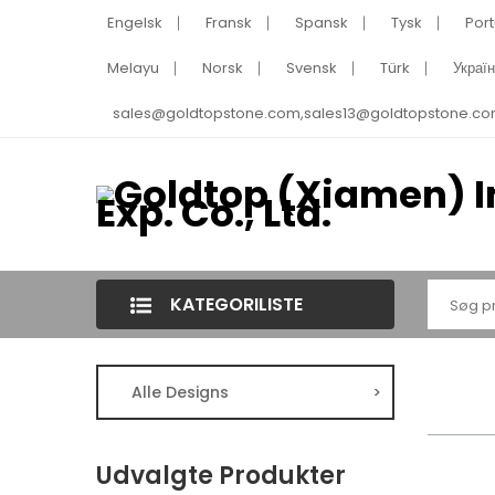
Engelsk
Fransk
Spansk
Tysk
Port
Melayu
Norsk
Svensk
Türk
Украї
sales@goldtopstone.com,sales13@goldtopstone.co
KATEGORILISTE
Alle Designs
>
Udvalgte Produkter