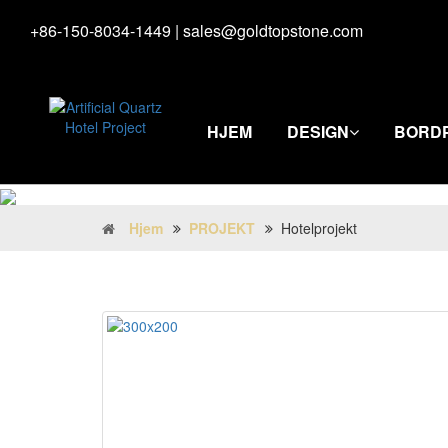
+86-150-8034-1449
|
sales@goldtopstone.com
HJEM
DESIGN
BORD
Hjem
PROJEKT
Hotelprojekt