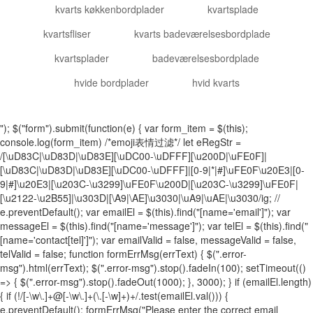
kvarts køkkenbordplader
kvartsplade
kvartsfliser
kvarts badeværelsesbordplade
kvartsplader
badeværelsesbordplade
hvide bordplader
hvid kvarts
"); $("form").submit(function(e) { var form_item = $(this);
console.log(form_item) /*emoji表情过滤*/ let eRegStr =
/[\uD83C|\uD83D|\uD83E][\uDC00-\uDFFF][\u200D|\uFE0F]|
[\uD83C|\uD83D|\uD83E][\uDC00-\uDFFF]|[0-9|*|#]\uFE0F\u20E3|[0-
9|#]\u20E3|[\u203C-\u3299]\uFE0F\u200D|[\u203C-\u3299]\uFE0F|
[\u2122-\u2B55]|\u303D|[\A9|\AE]\u3030|\uA9|\uAE|\u3030/ig; //
e.preventDefault(); var emailEl = $(this).find("[name='email']"); var
messageEl = $(this).find("[name='message']"); var telEl = $(this).find("
[name='contact[tel]']"); var emailValid = false, messageValid = false,
telValid = false; function formErrMsg(errText) { $(".error-
msg").html(errText); $(".error-msg").stop().fadeIn(100); setTimeout(()
=> { $(".error-msg").stop().fadeOut(1000); }, 3000); } if (emailEl.length)
{ if (!/[-\w\.]+@[-\w\.]+(\.[-\w]+)+/.test(emailEl.val())) {
e.preventDefault(); formErrMsg("Please enter the correct email