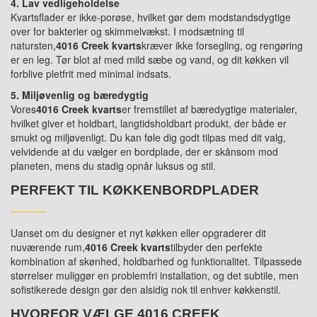
4. Lav vedligeholdelse
Kvartsflader er ikke-porøse, hvilket gør dem modstandsdygtige
over for bakterier og skimmelvækst. I modsætning til
natursten,
4016 Creek kvarts
kræver ikke forsegling, og rengøring
er en leg. Tør blot af med mild sæbe og vand, og dit køkken vil
forblive pletfrit med minimal indsats.
5. Miljøvenlig og bæredygtig
Vores
4016 Creek kvarts
er fremstillet af bæredygtige materialer,
hvilket giver et holdbart, langtidsholdbart produkt, der både er
smukt og miljøvenligt. Du kan føle dig godt tilpas med dit valg,
velvidende at du vælger en bordplade, der er skånsom mod
planeten, mens du stadig opnår luksus og stil.
PERFEKT TIL KØKKENBORDPLADER
Uanset om du designer et nyt køkken eller opgraderer dit
nuværende rum,
4016 Creek kvarts
tilbyder den perfekte
kombination af skønhed, holdbarhed og funktionalitet. Tilpassede
størrelser muliggør en problemfri installation, og det subtile, men
sofistikerede design gør den alsidig nok til enhver køkkenstil.
HVORFOR VÆLGE 4016 CREEK