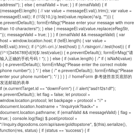
address!"); } else { emailValid = true; } } if (emailValid) { if
(messageEl.length) { // var value = messageEl.val().trim(); var value =
messageEl.val(); if (!/\S{10,}/g.test(value.replace(/\s/g, ""))) {
e.preventDefault(); formErrMsg("Please enter your message with more
than 10 characters!"); } else { messageEl.val(value.replace(eRegStr,
'')); messageValid = true; } } } if (emailValid && messageValid) { var
host = window.location.host; if (telEl.length) { var value =
telEl.val().trim(); if (/^(zh\-cn\.)/.test(host) || /\.risingcn\./.test(host)) { if
(!/^1[3456789]\d{9}$/.test(value)) { e.preventDefault(); formErrMsg("请
输入正确的手机号码！"); } } else { if (value.length) { /* if ( isNaN(value)
) { e.preventDefault(); formErrMsg("Please enter the correct mobile
phone number"); } */ } else { /* e.preventDefault(); formErrMsg("Please
enter your phone number"); */ } } } } // homeForm 参考捷胜首页底部的
发送邮箱的表单
if (e.currentTarget.id == "dowmForm") { // alert("asd1f2s1df");
e.preventDefault(); let flag = false; let protocol =
window.location.protocol; let backpage = protocol + "//" +
document.location.hostname + "/inquiryok?back=" +
document.location.pathname; if (emailValid && messageValid) { flag =
true; } console.log(flag) $.post(protocol +
"//inquiry.digoodcms.com/api/save/goldtopstone", $(this).serialize(),
function(res, status) { if (status == 'success') { if