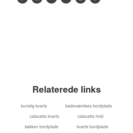
Copyright © 2012-2024 Goldtop Stone 2024
Alle rettigheder forbeholdes
Relaterede links
kunstig kvarts
badeværelses bordplade
calacatta kvarts
calacatta hvid
køkken bordplade
kvarts bordplade