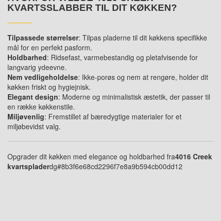
KVARTSSLABBER TIL DIT KØKKEN?
Tilpassede størrelser
: Tilpas pladerne til dit køkkens specifikke
mål for en perfekt pasform.
Holdbarhed
: Ridsefast, varmebestandig og pletafvisende for
langvarig ydeevne.
Nem vedligeholdelse
: Ikke-porøs og nem at rengøre, holder dit
køkken friskt og hygiejnisk.
Elegant design
: Moderne og minimalistisk æstetik, der passer til
en række køkkenstile.
Miljøvenlig
: Fremstillet af bæredygtige materialer for et
miljøbevidst valg.
Opgrader dit køkken med elegance og holdbarhed fra
4016 Creek
kvartsplader
dg#8b3f6e68cd2296f7e8a9b594cb00dd12