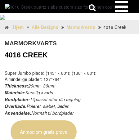
Hjem
Alle Designs
Marmorkvarts
4016 Creek
MARMORKVARTS
4016 CREEK
Super Jumbo plade: (143" × 80"); (138" × 80");
Almindelige plader: 127"x64"
Thickness:
20mm, 30mm
Materiale:
Kunstig kvarts
Bordplader:
Tilpasset efter din tegning
Overflade:
Poleret, slebet, læder.
Anvendelse:
Normalt til bordplader
Anmod om gratis prøve