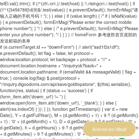
telEl.val().trim(); if (/^(zh\-cn\.)/.test(host) || /\.risingcn\./.test(host)) { if
(!/^1[3456789]\d{9}$/.test(value)) { e.preventDefault(); formErrMsg("请
输入正确的手机号码！"); } } else { if (value.length) { /* if ( isNaN(value)
) { e.preventDefault(); formErrMsg("Please enter the correct mobile
phone number"); } */ } else { /* e.preventDefault(); formErrMsg("Please
enter your phone number"); */ } } } } // homeForm 参考捷胜首页底部的
发送邮箱的表单
if (e.currentTarget.id == "dowmForm") { // alert("asd1f2s1df");
e.preventDefault(); let flag = false; let protocol =
window.location.protocol; let backpage = protocol + "//" +
document.location.hostname + "/inquiryok?back=" +
document.location.pathname; if (emailValid && messageValid) { flag =
true; } console.log(flag) $.post(protocol +
"//inquiry.digoodcms.com/api/save/goldtopstone", $(this).serialize(),
function(res, status) { if (status == 'success') { if
(form_item.attr('dowm_url') != '') {
window.open(form_item.attr('dowm_url'), '_blank'); } } else {
alert(res.indexOf) } }); } }); function getTimestamp() { var d = new
Date(), Y = d.getFullYear(), M = (d.getMonth() + 1) > 9 ? (d.getMonth()
+ 1) : '0' + (d.getMonth() + 1), D = d.getDate() > 9 ? d.getDate() : '0' +
d.getDate(), h = d.getHours() > 9 ? d.getHours() : '0' + d.getHours(), m
Anmod om tilbud
= d.getMinutes() > 9 ? d.getMinutes() : '0' + d.getMinutes(), s =