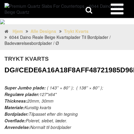
Hjem
Alle Designs
Trykt Kvarts
6044 Daino Reale Beige Kvartsplader Til Bordplader /
Badeværelsesbordplader / Ø
TRYKT KVARTS
DG#CEDE6A16A18F8AFF48721985D9
Super Jumbo plade:
( 143'' × 80'' ); ( 138'' × 80'' );
Regulære plader:
127"x64"
Thickness:
20mm, 30mm
Materiale:
Kunstig kvarts
Bordplader:
Tilpasset efter din tegning
Overflade:
Poleret, slebet, læder.
Anvendelse:
Normalt til bordplader