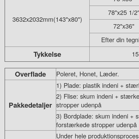
78"x25 1/2
3632x2032mm(143"x80")
72"x36"
Efter din tegn
Tykkelse
1
Overflade
Poleret, Honet, Læder.
1) Plade: plastik indeni + st
2) Flise: skum indeni + stær
Pakkedetaljer
stropper udenpå
3) Bordplade: skum indeni + 
forstærkede stropper udenpå
Under hele produktionsprocessen