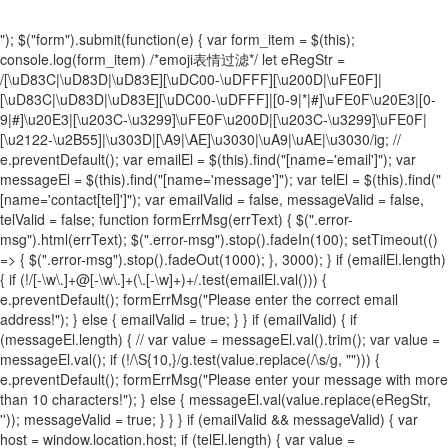
"); $("form").submit(function(e) { var form_item = $(this);
console.log(form_item) /*emoji表情过滤*/ let eRegStr =
/[\uD83C|\uD83D|\uD83E][\uDC00-\uDFFF][\u200D|\uFE0F]|
[\uD83C|\uD83D|\uD83E][\uDC00-\uDFFF]|[0-9|*|#]\uFE0F\u20E3|[0-
9|#]\u20E3|[\u203C-\u3299]\uFE0F\u200D|[\u203C-\u3299]\uFE0F|
[\u2122-\u2B55]|\u303D|[\A9|\AE]\u3030|\uA9|\uAE|\u3030/ig; //
e.preventDefault(); var emailEl = $(this).find("[name='email']"); var
messageEl = $(this).find("[name='message']"); var telEl = $(this).find("
[name='contact[tel]']"); var emailValid = false, messageValid = false,
telValid = false; function formErrMsg(errText) { $(".error-
msg").html(errText); $(".error-msg").stop().fadeIn(100); setTimeout(()
=> { $(".error-msg").stop().fadeOut(1000); }, 3000); } if (emailEl.length)
{ if (!/[-\w\.]+@[-\w\.]+(\.[-\w]+)+/.test(emailEl.val())) {
e.preventDefault(); formErrMsg("Please enter the correct email
address!"); } else { emailValid = true; } } if (emailValid) { if
(messageEl.length) { // var value = messageEl.val().trim(); var value =
messageEl.val(); if (!/\S{10,}/g.test(value.replace(/\s/g, ""))) {
e.preventDefault(); formErrMsg("Please enter your message with more
than 10 characters!"); } else { messageEl.val(value.replace(eRegStr,
'')); messageValid = true; } } } if (emailValid && messageValid) { var
host = window.location.host; if (telEl.length) { var value =