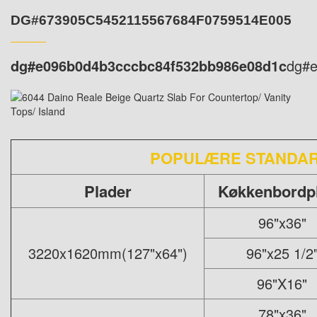
DG#673905C5452115567684F0759514E005
dg#e096b0d4b3cccbc84f532bb986e08d1c
dg#
POPULÆRE STANDA
Plader
Køkkenbordp
96"x36"
3220x1620mm(127"x64")
96"x25 1/2
96"X16"
78"x36"