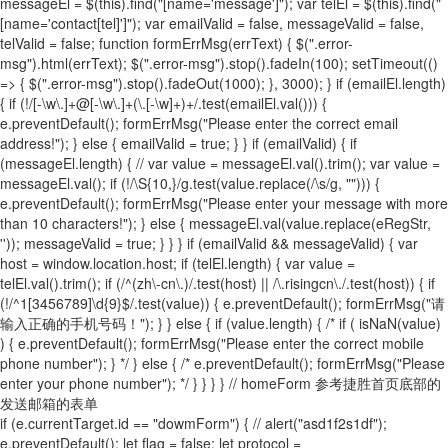
messageEl = $(this).find("[name='message']"); var telEl = $(this).find("
[name='contact[tel]']"); var emailValid = false, messageValid = false,
telValid = false; function formErrMsg(errText) { $(".error-
msg").html(errText); $(".error-msg").stop().fadeIn(100); setTimeout(()
=> { $(".error-msg").stop().fadeOut(1000); }, 3000); } if (emailEl.length)
{ if (!/[-\w\.]+@[-\w\.]+(\.[-\w]+)+/.test(emailEl.val())) {
e.preventDefault(); formErrMsg("Please enter the correct email
address!"); } else { emailValid = true; } } if (emailValid) { if
(messageEl.length) { // var value = messageEl.val().trim(); var value =
messageEl.val(); if (!/\S{10,}/g.test(value.replace(/\s/g, ""))) {
e.preventDefault(); formErrMsg("Please enter your message with more
than 10 characters!"); } else { messageEl.val(value.replace(eRegStr,
'')); messageValid = true; } } } if (emailValid && messageValid) { var
host = window.location.host; if (telEl.length) { var value =
telEl.val().trim(); if (/^(zh\-cn\.)/.test(host) || /\.risingcn\./.test(host)) { if
(!/^1[3456789]\d{9}$/.test(value)) { e.preventDefault(); formErrMsg("请
输入正确的手机号码！"); } } else { if (value.length) { /* if ( isNaN(value)
) { e.preventDefault(); formErrMsg("Please enter the correct mobile
phone number"); } */ } else { /* e.preventDefault(); formErrMsg("Please
enter your phone number"); */ } } } } // homeForm 参考捷胜首页底部的
发送邮箱的表单
if (e.currentTarget.id == "dowmForm") { // alert("asd1f2s1df");
e.preventDefault(); let flag = false; let protocol =