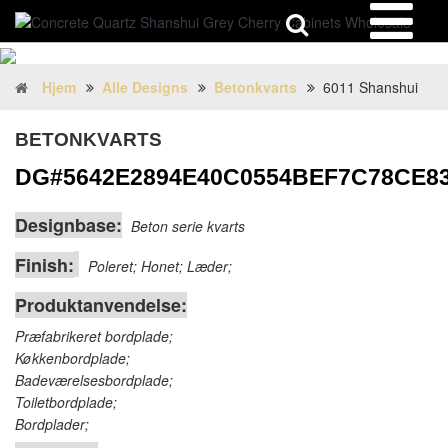
Hjem
Alle Designs
Betonkvarts
6011 Shanshui
BETONKVARTS
DG#5642E2894E40C0554BEF7C78CE8
Designbase:
Beton serie kvarts
Finish:
Poleret; Honet; Læder;
Produktanvendelse:
Præfabrikeret bordplade;
Køkkenbordplade;
Badeværelsesbordplade;
Toiletbordplade;
Bordplader;