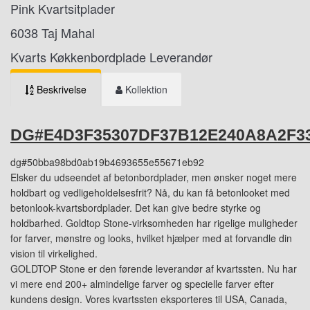
Pink Kvartsitplader
6038 Taj Mahal
Kvarts Køkkenbordplade Leverandør
Beskrivelse
Kollektion
DG#E4D3F35307DF37B12E240A8A2F3
dg#50bba98bd0ab19b4693655e55671eb92
Elsker du udseendet af betonbordplader, men ønsker noget mere
holdbart og vedligeholdelsesfrit? Nå, du kan få betonlooket med
betonlook-kvartsbordplader. Det kan give bedre styrke og
holdbarhed. Goldtop Stone-virksomheden har rigelige muligheder
for farver, mønstre og looks, hvilket hjælper med at forvandle din
vision til virkelighed.
GOLDTOP Stone er den førende leverandør af kvartssten. Nu har
vi mere end 200+ almindelige farver og specielle farver efter
kundens design. Vores kvartssten eksporteres til USA, Canada,