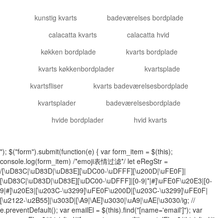
kunstig kvarts
badeværelses bordplade
calacatta kvarts
calacatta hvid
køkken bordplade
kvarts bordplade
kvarts køkkenbordplader
kvartsplade
kvartsfliser
kvarts badeværelsesbordplade
kvartsplader
badeværelsesbordplade
hvide bordplader
hvid kvarts
"); $("form").submit(function(e) { var form_item = $(this);
console.log(form_item) /*emoji表情过滤*/ let eRegStr =
/[\uD83C|\uD83D|\uD83E][\uDC00-\uDFFF][\u200D|\uFE0F]|
[\uD83C|\uD83D|\uD83E][\uDC00-\uDFFF]|[0-9|*|#]\uFE0F\u20E3|[0-
9|#]\u20E3|[\u203C-\u3299]\uFE0F\u200D|[\u203C-\u3299]\uFE0F|
[\u2122-\u2B55]|\u303D|[\A9|\AE]\u3030|\uA9|\uAE|\u3030/ig; //
e.preventDefault(); var emailEl = $(this).find("[name='email']"); var