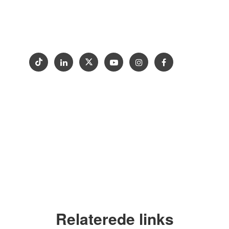
Hvorfor Goldtop
Support
Projekt
Kontakt os
Udstilling
Copyright © 2012-2024 Goldtop Stone 2024
Alle rettigheder forbeholdes
Relaterede links