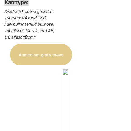
Kanttype:
Kvadratisk polering;OGEE;
1/4 rund;1/4 rund T&B;
halv bullnose;fuld bullnose;
1/4 affaset;1/4 affaset T&B;
1/2 affaset;Demi;
Anmod om gratis prøve