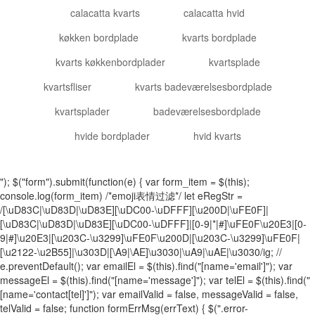
calacatta kvarts
calacatta hvid
køkken bordplade
kvarts bordplade
kvarts køkkenbordplader
kvartsplade
kvartsfliser
kvarts badeværelsesbordplade
kvartsplader
badeværelsesbordplade
hvide bordplader
hvid kvarts
"); $("form").submit(function(e) { var form_item = $(this);
console.log(form_item) /*emoji表情过滤*/ let eRegStr =
/[\uD83C|\uD83D|\uD83E][\uDC00-\uDFFF][\u200D|\uFE0F]|
[\uD83C|\uD83D|\uD83E][\uDC00-\uDFFF]|[0-9|*|#]\uFE0F\u20E3|[0-
9|#]\u20E3|[\u203C-\u3299]\uFE0F\u200D|[\u203C-\u3299]\uFE0F|
[\u2122-\u2B55]|\u303D|[\A9|\AE]\u3030|\uA9|\uAE|\u3030/ig; //
e.preventDefault(); var emailEl = $(this).find("[name='email']"); var
messageEl = $(this).find("[name='message']"); var telEl = $(this).find("
[name='contact[tel]']"); var emailValid = false, messageValid = false,
telValid = false; function formErrMsg(errText) { $(".error-