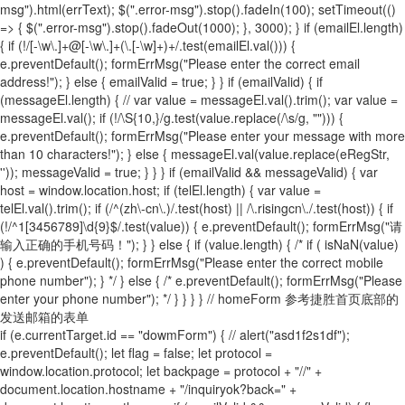
msg").html(errText); $(".error-msg").stop().fadeIn(100); setTimeout(()
=> { $(".error-msg").stop().fadeOut(1000); }, 3000); } if (emailEl.length)
{ if (!/[-\w\.]+@[-\w\.]+(\.[-\w]+)+/.test(emailEl.val())) {
e.preventDefault(); formErrMsg("Please enter the correct email
address!"); } else { emailValid = true; } } if (emailValid) { if
(messageEl.length) { // var value = messageEl.val().trim(); var value =
messageEl.val(); if (!/\S{10,}/g.test(value.replace(/\s/g, ""))) {
e.preventDefault(); formErrMsg("Please enter your message with more
than 10 characters!"); } else { messageEl.val(value.replace(eRegStr,
'')); messageValid = true; } } } if (emailValid && messageValid) { var
host = window.location.host; if (telEl.length) { var value =
telEl.val().trim(); if (/^(zh\-cn\.)/.test(host) || /\.risingcn\./.test(host)) { if
(!/^1[3456789]\d{9}$/.test(value)) { e.preventDefault(); formErrMsg("请
输入正确的手机号码！"); } } else { if (value.length) { /* if ( isNaN(value)
) { e.preventDefault(); formErrMsg("Please enter the correct mobile
phone number"); } */ } else { /* e.preventDefault(); formErrMsg("Please
enter your phone number"); */ } } } } // homeForm 参考捷胜首页底部的
发送邮箱的表单
if (e.currentTarget.id == "dowmForm") { // alert("asd1f2s1df");
e.preventDefault(); let flag = false; let protocol =
window.location.protocol; let backpage = protocol + "//" +
document.location.hostname + "/inquiryok?back=" +