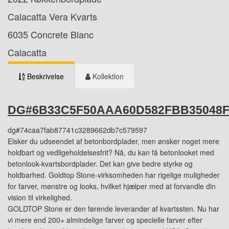
Calacatta Vera Kvarts
6035 Concrete Blanc
Calacatta
Beskrivelse
Kollektion
DG#6B33C5F50AAA60D582FBB35048
dg#74caa7fab87741c3289662db7c579597
Elsker du udseendet af betonbordplader, men ønsker noget mere
holdbart og vedligeholdelsesfrit? Nå, du kan få betonlooket med
betonlook-kvartsbordplader. Det kan give bedre styrke og
holdbarhed. Goldtop Stone-virksomheden har rigelige muligheder
for farver, mønstre og looks, hvilket hjælper med at forvandle din
vision til virkelighed.
GOLDTOP Stone er den førende leverandør af kvartssten. Nu har
vi mere end 200+ almindelige farver og specielle farver efter