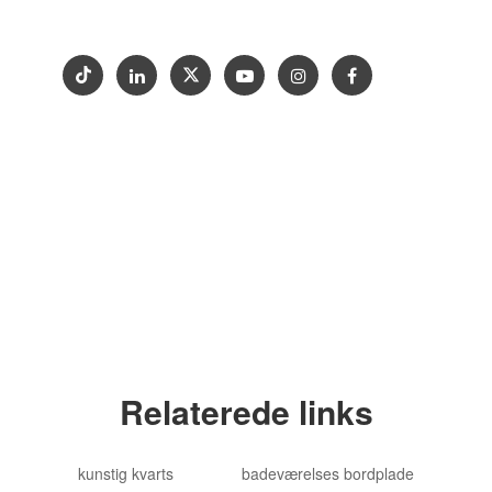
Kontakt os
Udstilling
Copyright © 2012-2024 Goldtop Stone 2024
Alle rettigheder forbeholdes
Relaterede links
kunstig kvarts
badeværelses bordplade