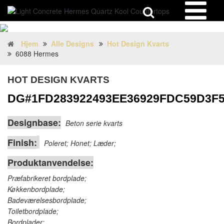
Hjem
Alle Designs
Hot Design Kvarts
6088 Hermes
HOT DESIGN KVARTS
DG#1FD283922493EE36929FDC59D3F5
Designbase:
Beton serie kvarts
Finish:
Poleret; Honet; Læder;
Produktanvendelse:
Præfabrikeret bordplade;
Køkkenbordplade;
Badeværelsesbordplade;
Toiletbordplade;
Bordplader;