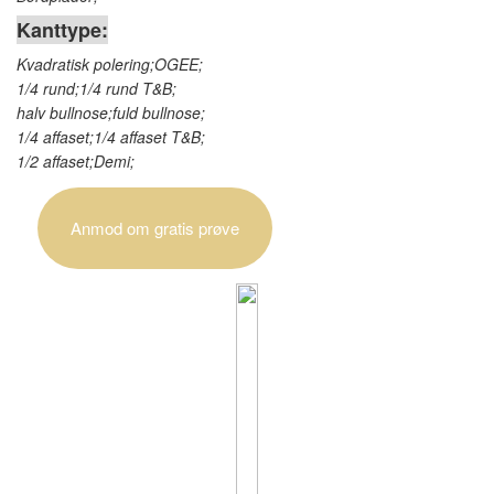
Kanttype:
Kvadratisk polering;OGEE;
1/4 rund;1/4 rund T&B;
halv bullnose;fuld bullnose;
1/4 affaset;1/4 affaset T&B;
1/2 affaset;Demi;
Anmod om gratis prøve