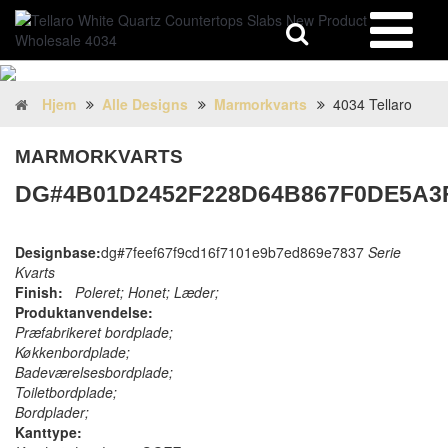
Hjem
Alle Designs
Marmorkvarts
4034 Tellaro
MARMORKVARTS
DG#4B01D2452F228D64B867F0DE5A3
Designbase:
dg#7feef67f9cd16f7101e9b7ed869e7837
Serie
Kvarts
Finish:
Poleret; Honet; Læder;
Produktanvendelse:
Præfabrikeret bordplade;
Køkkenbordplade;
Badeværelsesbordplade;
Toiletbordplade;
Bordplader;
Kanttype: