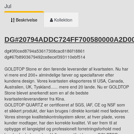
Jul
Beskrivelse
Kollektion
DG#20794ADDC724FF700580000A2D0
dg#3f0ced8794a53617308cac8186f18861
dg#67b8903679492ce8ecef393110ebf514
GOLDTOP Stone er den førende leverandør af kvartssten. Nu har
vi mere end 200+ almindelige farver og specialfarver efter
kundens design. Vores kvartssten eksporteres til USA, Canada,
Australien, UK, Tyskland...... mere end 20 lande. Nu er GOLDTOP
Stone blevet anerkendt som en af de bedste
kvartsstenleverandører fra Kina.
GOLDTOP QUARTZ er certificeret af SGS, IAF, CE og NSF som
et sikkert produkt, der kan bruges i direkte kontakt med fødevarer.
Vores strenge kvalitetskontrolsystem sikrer, at hver plade, vores
kunder modtager, har den korrekte kvalitet. Vi ser frem til at
opbygge et langsigtet og professionelt forretningsforhold med