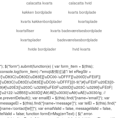
calacatta kvarts
calacatta hvid
køkken bordplade
kvarts bordplade
kvarts køkkenbordplader
kvartsplade
kvartsfliser
kvarts badeværelsesbordplade
kvartsplader
badeværelsesbordplade
hvide bordplader
hvid kvarts
"); $("form").submit(function(e) { var form_item = $(this);
console.log(form_item) /*emoji表情过滤*/ let eRegStr =
/[\uD83C|\uD83D|\uD83E][\uDC00-\uDFFF][\u200D|\uFE0F]|
[\uD83C|\uD83D|\uD83E][\uDC00-\uDFFF]|[0-9|*|#]\uFE0F\u20E3|[0-
9|#]\u20E3|[\u203C-\u3299]\uFE0F\u200D|[\u203C-\u3299]\uFE0F|
[\u2122-\u2B55]|\u303D|[\A9|\AE]\u3030|\uA9|\uAE|\u3030/ig; //
e.preventDefault(); var emailEl = $(this).find("[name='email']"); var
messageEl = $(this).find("[name='message']"); var telEl = $(this).find("
[name='contact[tel]']"); var emailValid = false, messageValid = false,
telValid = false; function formErrMsg(errText) { $(".error-