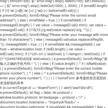
msg").html(errText); $(".error-msg").stop().fadeIn(100); setTimeout(()
=> { $(".error-msg").stop().fadeOut(1000); }, 3000); } if (emailEl.length)
{ if (!/[-\w\.]+@[-\w\.]+(\.[-\w]+)+/.test(emailEl.val())) {
e.preventDefault(); formErrMsg("Please enter the correct email
address!"); } else { emailValid = true; } } if (emailValid) { if
(messageEl.length) { // var value = messageEl.val().trim(); var value =
messageEl.val(); if (!/\S{10,}/g.test(value.replace(/\s/g, ""))) {
e.preventDefault(); formErrMsg("Please enter your message with more
than 10 characters!"); } else { messageEl.val(value.replace(eRegStr,
'')); messageValid = true; } } } if (emailValid && messageValid) { var
host = window.location.host; if (telEl.length) { var value =
telEl.val().trim(); if (/^(zh\-cn\.)/.test(host) || /\.risingcn\./.test(host)) { if
(!/^1[3456789]\d{9}$/.test(value)) { e.preventDefault(); formErrMsg("请
输入正确的手机号码！"); } } else { if (value.length) { /* if ( isNaN(value)
) { e.preventDefault(); formErrMsg("Please enter the correct mobile
phone number"); } */ } else { /* e.preventDefault(); formErrMsg("Please
enter your phone number"); */ } } } } // homeForm 参考捷胜首页底部的
发送邮箱的表单
if (e.currentTarget.id == "dowmForm") { // alert("asd1f2s1df");
e.preventDefault(); let flag = false; let protocol =
window.location.protocol; let backpage = protocol + "//" +
document.location.hostname + "/inquiryok?back=" +
document.location.pathname; if (emailValid && messageValid) { flag =