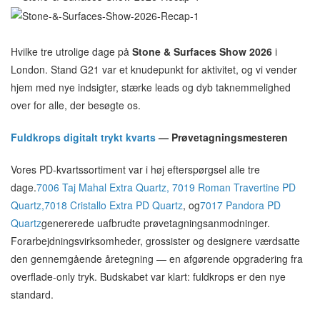
Hvilke tre utrolige dage på
Stone & Surfaces Show 2026
i
London. Stand G21 var et knudepunkt for aktivitet, og vi vender
hjem med nye indsigter, stærke leads og dyb taknemmelighed
over for alle, der besøgte os.
Fuldkrops digitalt trykt kvarts
— Prøvetagningsmesteren
Vores PD-kvartssortiment var i høj efterspørgsel alle tre
dage.
7006 Taj Mahal Extra Quartz
,
7019 Roman Travertine
PD
Quartz,
7018 Cristallo Extra PD Quartz
, og
7017 Pandora PD
Quartz
genererede uafbrudte prøvetagningsanmodninger.
Forarbejdningsvirksomheder, grossister og designere værdsatte
den gennemgående åretegning — en afgørende opgradering fra
overflade-only tryk. Budskabet var klart: fuldkrops er den nye
standard.