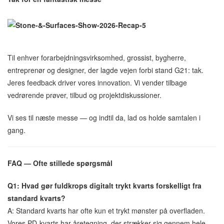
Til enhver forarbejdningsvirksomhed, grossist, bygherre,
entreprenør og designer, der lagde vejen forbi stand G21: tak.
Jeres feedback driver vores innovation. Vi vender tilbage
vedrørende prøver, tilbud og projektdiskussioner.
Vi ses til næste messe — og indtil da, lad os holde samtalen i
gang.
FAQ — Ofte stillede spørgsmål
Q1: Hvad gør fuldkrops digitalt trykt kvarts forskelligt fra
standard kvarts?
A: Standard kvarts har ofte kun et trykt mønster på overfladen.
Vores PD-kvarts har åretegning, der strækker sig gennem hele