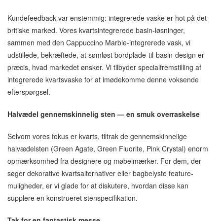
Kundefeedback var enstemmig: integrerede vaske er hot på det
britiske marked. Vores kvartsintegrerede basin-løsninger,
sammen med den Cappuccino Marble-integrerede vask, vi
udstillede, bekræftede, at sømløst bordplade-til-basin-design er
præcis, hvad markedet ønsker. Vi tilbyder specialfremstilling af
integrerede kvartsvaske for at imødekomme denne voksende
efterspørgsel.
Halvædel gennemskinnelig sten — en smuk overraskelse
Selvom vores fokus er kvarts, tiltrak de gennemskinnelige
halvædelsten (Green Agate, Green Fluorite, Pink Crystal) enorm
opmærksomhed fra designere og møbelmærker. For dem, der
søger dekorative kvartsalternativer eller bagbelyste feature-
muligheder, er vi glade for at diskutere, hvordan disse kan
supplere en konstrueret stenspecifikation.
Tak for en fantastisk messe