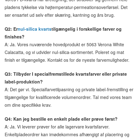
pladens tykkelse via højtemperatur-permeationsoverførsel. Det
ser ensartet ud selv efter skæring, kantning og års brug.
Q2: Er
nul-silica kvarts
tilgængelig i forskellige farver og
finishes?
A: Ja. Vores nuværende hovedprodukt er 5063 Verona White
Calacatta, og vi udvider nul-silica-sortimentet. Poleret og mat
finish er tilgængelige. Kontakt os for de nyeste farvemuligheder.
Q3: Tilbyder I specialfremstillede kvartsfarver eller private
label-produktion?
A: Det gør vi. Specialfarvetilpasning og private label-fremstilling er
tilgængelige for kvalificerede volumenordrer. Tal med vores team
om dine specifikke krav.
Q4: Kan jeg bestille en enkelt plade eller prøve først?
A: Ja. Vi leverer prøver for alle lagervare kvartsfarver.
Enkeltpladeordrer kan imødekommes afhængigt af placering og