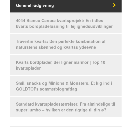
Generel rådgivning
4044 Bianco Carrara kvartsprojekt: En tidløs
kvarts bordpladeløsning til lejlighedsudviklinger
Travertin kvarts: Den perfekte kombination af
naturstens skønhed og kvartss ydeevne
Kvarts bordplader, der ligner marmor | Top 10
kvartsplader
Smil, snacks og Minions & Monsters: Et kig ind i
GOLDTOPs sommerbiografdag
Standard kvartspladestørrelser: Fra almindelige til
super jumbo – hvilken er den rigtige til din ø?