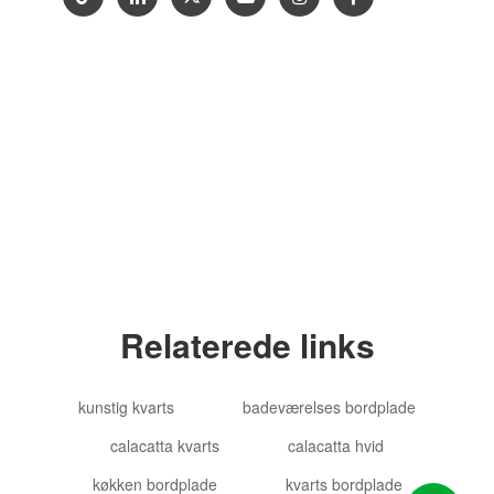
Copyright © 2012-2024 Goldtop Stone 2024
Alle rettigheder forbeholdes
Relaterede links
kunstig kvarts
badeværelses bordplade
calacatta kvarts
calacatta hvid
køkken bordplade
kvarts bordplade