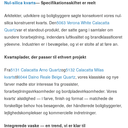
Nul-silica kvarts
— Specifikationsskiftet er reelt
Arkitekter, udviklere og boligbyggere søgte konsekvent vores nul-
silica konstrueret kvarts. Den
5063 Verona White Calacatta
Quartz
var et standout-produkt, der satte gang i samtaler om
sundere forarbejdning, indendørs luftkvalitet og brandklassificeret
ydeevne. Industrien er i bevægelse, og vi er stolte af at føre an.
Kvartsplader, der passer til ethvert projekt
Fra
5131 Calacatta Arno Quartz
og
5132 Calacatta Milas
kvarts
til
6044 Daino Reale Beige Quartz
, vores klassiske og nye
farver mødte stor interesse fra grossister,
forarbejdningsvirksomheder og bordpladevirksomheder. Vores
kvarts' alsidighed — i farve, finish og format — matchede de
forskellige behov hos besøgende, der håndterede boligbyggerier,
lejlighedskomplekser og kommercielle indretninger.
Integrerede vaske — en trend, vi er klar til